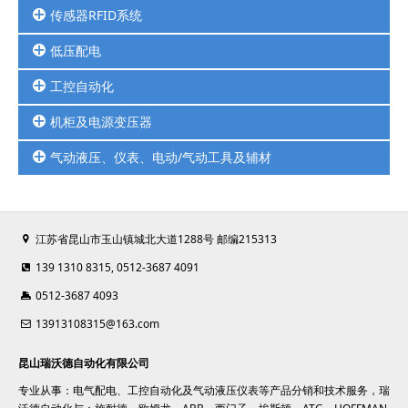
传感器RFID系统
低压配电
安全光幕扫描器
编码器计数器
工控自动化
继电器
光电光纤接近限位压力传感器
接触器
位移传感器及RFID系统
机柜及电源变压器
HMI人机界面
框架断路器
PLC可编程控制器
马达保护
气动液压、仪表、电动/气动工具及辅材
UPS不间断电源/开关电源
变频器及变频配套周边品
热继
变压器
高防护连接器-接口模块
电动/气动工具
熔断器
仿威图机柜
伺服电机
气缸气阀真空元件
塑壳断路器
工业控制柜
江苏省昆山市玉山镇城北大道1288号 邮编215313
压力温度液位仪表
微型断路器
机柜空调
扎带线槽端子
139 1310 8315, 0512-3687 4091
信号隔离/安全栅/电涌保护器
以太网交换机
0512-3687 4093
13913108315@163.com
昆山瑞沃德自动化有限公司
专业从事：电气配电、工控自动化及气动液压仪表等产品分销和技术服务，瑞