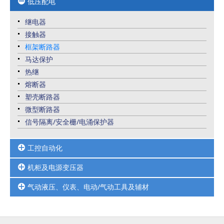
低压配电
安全光幕扫描器
选择开关
编码器计数器
指示灯
继电器
光电光纤接近限位压力传感器
接触器
位移传感器及RFID系统
框架断路器
马达保护
热继
熔断器
塑壳断路器
微型断路器
信号隔离/安全栅/电涌保护器
工控自动化
机柜及电源变压器
HMI人机界面
PLC可编程控制器
气动液压、仪表、电动/气动工具及辅材
UPS不间断电源/开关电源
变频器及变频配套周边品
变压器
高防护连接器-接口模块
电动/气动工具
仿威图机柜
伺服电机
气缸气阀真空元件