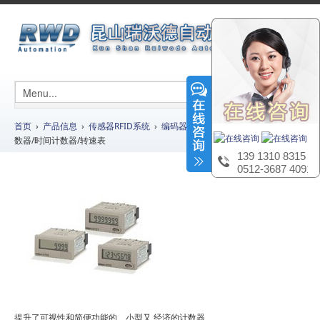
首页
›
产品信息
›
传感器RFID系统
›
编码器计数器
› H7E□-N小型总数计
数器/时间计数器/转速表
139 1310 8315
0512-3687 4091
提升了可视性和简便功能的、小型又 经济的计数器