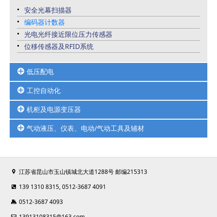
三色灯
安全光幕扫描器
选择开关
编码器计数器
指示灯
光电光纤接近限位压力传感器
位移传感器及RFID系统
低压配电
工控自动化
继电器
接触器
机柜及电源变压器
HMI人机界面
框架断路器
PLC可编程控制器
马达保护
气动液压、仪表、电动/气动工具及辅材
UPS不间断电源/开关电源
变频器及变频配套周边品
热继
变压器
高防护连接器-接口模块
电动/气动工具
熔断器
仿威图机柜
伺服电机
气缸气阀真空元件
塑壳断路器
工业控制柜
江苏省昆山市玉山镇城北大道1288号 邮编215313
压力温度液位仪表
微型断路器
机柜空调
扎带线槽端子
139 1310 8315, 0512-3687 4091
信号隔离/安全栅/电涌保护器
以太网交换机
0512-3687 4093
13913108315@163.com