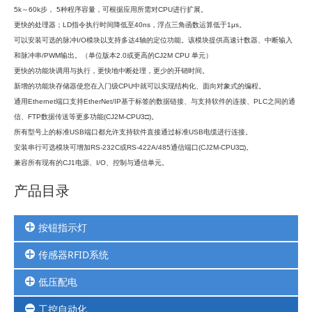
5k～60k步， 5种程序容量，可根据应用所需对CPU进行扩展。
更快的处理器；LD指令执行时间降低至40ns，浮点三角函数运算低于1μs。
可以安装可选的脉冲I/O模块以支持多达4轴的定位功能。该模块提供高速计数器、中断输入
和脉冲串/PWM输出。（单位版本2.0或更高的CJ2M CPU 单元）
更快的功能块调用与执行，更快地中断处理，更少的开销时间。
新增的功能块存储器使您在入门级CPU中就可以实现结构化、面向对象式的编程。
通用Ethernet端口支持EtherNet/IP基于标签的数据链接、与支持软件的连接、PLC之间的通
信、FTP数据传送等更多功能(CJ2M-CPU3□)。
所有型号上的标准USB端口都允许支持软件直接通过标准USB电缆进行连接。
安装串行可选模块可增加RS-232C或RS-422A/485通信端口(CJ2M-CPU3□)。
兼容所有现有的CJ1电源、I/O、控制与通信单元。
产品目录
按钮指示灯
传感器RFID系统
按钮
三色灯
低压配电
安全光幕扫描器
选择开关
编码器计数器
指示灯
工控自动化
继电器