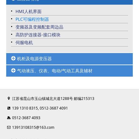
光电光纤接近限位压力传感器
接触器
位移传感器及RFID系统
HMI人机界面
框架断路器
PLC可编程控制器
马达保护
变频器及变频配套周边品
热继
高防护连接器-接口模块
熔断器
伺服电机
塑壳断路器
微型断路器
机柜及电源变压器
信号隔离/安全栅/电涌保护器
气动液压、仪表、电动/气动工具及辅材
UPS不间断电源/开关电源
变压器
电动/气动工具
仿威图机柜
气缸气阀真空元件
工业控制柜
江苏省昆山市玉山镇城北大道1288号 邮编215313
压力温度液位仪表
机柜空调
扎带线槽端子
139 1310 8315, 0512-3687 4091
以太网交换机
0512-3687 4093
13913108315@163.com