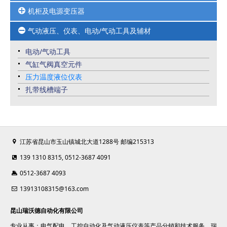
接触器
位移传感器及RFID系统
机柜及电源变压器
HMI人机界面
框架断路器
PLC可编程控制器
马达保护
气动液压、仪表、电动/气动工具及辅材
UPS不间断电源/开关电源
变频器及变频配套周边品
热继
变压器
高防护连接器-接口模块
电动/气动工具
熔断器
仿威图机柜
伺服电机
气缸气阀真空元件
塑壳断路器
工业控制柜
压力温度液位仪表
微型断路器
机柜空调
扎带线槽端子
信号隔离/安全栅/电涌保护器
以太网交换机
江苏省昆山市玉山镇城北大道1288号 邮编215313
139 1310 8315, 0512-3687 4091
0512-3687 4093
13913108315@163.com
昆山瑞沃德自动化有限公司
专业从事：电气配电、工控自动化及气动液压仪表等产品分销和技术服务，瑞