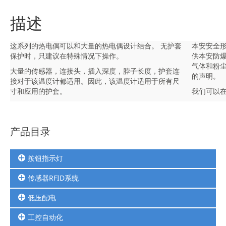
描述
这系列的热电偶可以和大量的热电偶设计结合。 无护套
本安安全形
保护时，只建议在特殊情况下操作。
供本安防爆证
气体和粉尘
大量的传感器，连接头，插入深度，脖子长度，护套连
的声明。
接对于该温度计都适用。因此，该温度计适用于所有尺
寸和应用的护套。
我们可以在
产品目录
按钮指示灯
传感器RFID系统
按钮
三色灯
低压配电
安全光幕扫描器
选择开关
编码器计数器
指示灯
工控自动化
继电器
光电光纤接近限位压力传感器