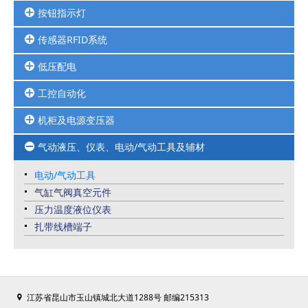
按钮指示灯
传感器RFID系统
按钮
三色灯
低压配电
安全光幕扫描器
选择开关
编码器计数器
指示灯
工控自动化
继电器
光电光纤接近限位压力传感器
接触器
位移传感器及RFID系统
机柜及电源变压器
HMI人机界面
框架断路器
PLC可编程控制器
马达保护
气动液压、仪表、电动/气动工具及辅材
UPS不间断电源/开关电源
变频器及变频配套周边品
热继
变压器
高防护连接器-接口模块
电动/气动工具
熔断器
仿威图机柜
伺服电机
气缸气阀真空元件
塑壳断路器
工业控制柜
压力温度液位仪表
微型断路器
机柜空调
扎带线槽端子
信号隔离/安全栅/电涌保护器
以太网交换机
江苏省昆山市玉山镇城北大道1288号 邮编215313