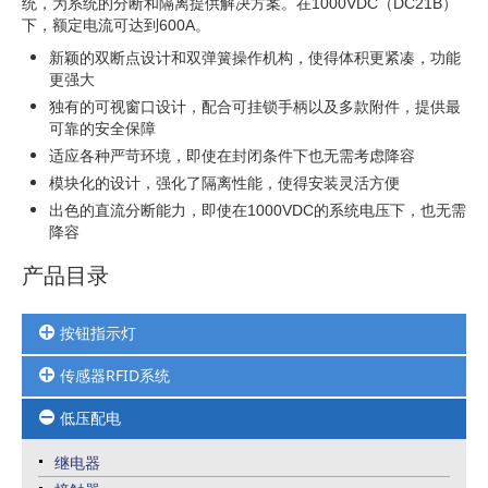
统，为系统的分断和隔离提供解决方案。在1000VDC（DC21B）
下，额定电流可达到600A。
新颖的双断点设计和双弹簧操作机构，使得体积更紧凑，功能
更强大
独有的可视窗口设计，配合可挂锁手柄以及多款附件，提供最
可靠的安全保障
适应各种严苛环境，即使在封闭条件下也无需考虑降容
模块化的设计，强化了隔离性能，使得安装灵活方便
出色的直流分断能力，即使在1000VDC的系统电压下，也无需
降容
产品目录
按钮指示灯
传感器RFID系统
按钮
三色灯
低压配电
安全光幕扫描器
选择开关
编码器计数器
指示灯
继电器
光电光纤接近限位压力传感器