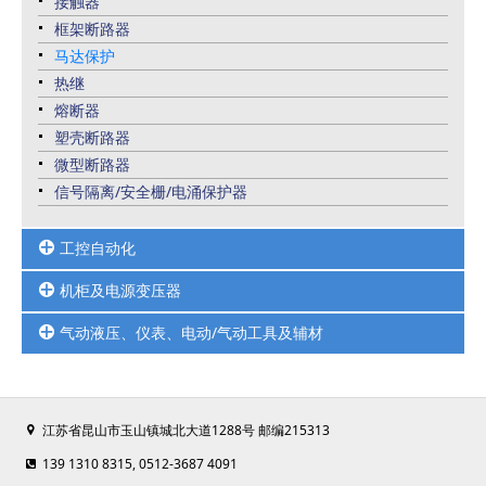
接触器
位移传感器及RFID系统
框架断路器
马达保护
热继
熔断器
塑壳断路器
微型断路器
信号隔离/安全栅/电涌保护器
工控自动化
机柜及电源变压器
HMI人机界面
PLC可编程控制器
气动液压、仪表、电动/气动工具及辅材
UPS不间断电源/开关电源
变频器及变频配套周边品
变压器
高防护连接器-接口模块
电动/气动工具
仿威图机柜
伺服电机
气缸气阀真空元件
工业控制柜
江苏省昆山市玉山镇城北大道1288号 邮编215313
压力温度液位仪表
机柜空调
扎带线槽端子
139 1310 8315, 0512-3687 4091
以太网交换机